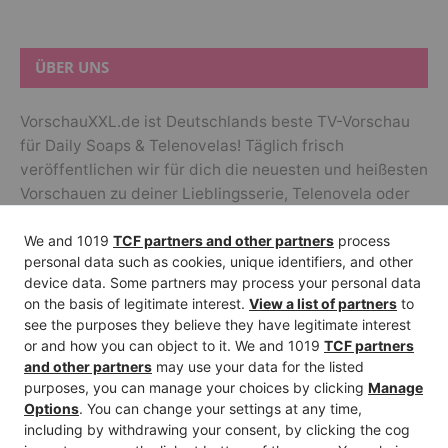
ÜBER UNS
VorschauXXL.de ist Deutschlands beste TV-Vorschau
für Daily Soaps & Telenovelas! Täglich frisch
veröffentlichen wir für dich die neuesten und heißesten
Vorschauen zu deiner Lieblingsserie, Telenovela oder
Soap im deutschen Fernsehen. Zudem liefern wir dir
jede Menge Hintergrundinfos zu deinen Stars!
ALLE SERIEN
GZSZ
Alles was zählt
Unter Uns